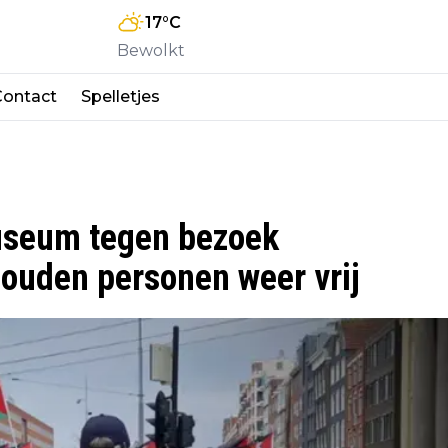
17
°C
Bewolkt
Contact
Spelletjes
useum tegen bezoek
houden personen weer vrij