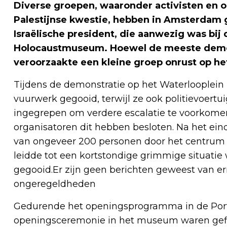
Diverse groepen, waaronder activisten en 
Palestijnse kwestie, hebben in Amsterdam
Israëlische president, die aanwezig was bij
Holocaustmuseum. Hoewel de meeste demon
veroorzaakte een kleine groep onrust op he
Tijdens de demonstratie op het Waterlooplei
vuurwerk gegooid, terwijl ze ook politievoertu
ingegrepen om verdere escalatie te voorkome
organisatoren dit hebben besloten. Na het ei
van ongeveer 200 personen door het centru
leidde tot een kortstondige grimmige situatie
gegooid.Er zijn geen berichten geweest van e
ongeregeldheden
Gedurende het openingsprogramma in de Portu
openingsceremonie in het museum waren gefl