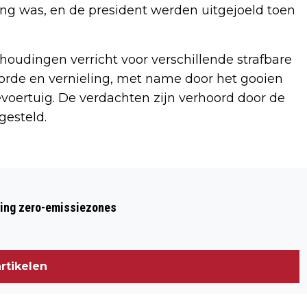
ing was, en de president werden uitgejoeld toen
nhoudingen verricht voor verschillende strafbare
 orde en vernieling, met name door het gooien
voertuig. De verdachten zijn verhoord door de
gesteld.
Volgend artikel
SUCCESVOLLE SAMENWERKING BIJ
ring zero-emissiezones
CONTROLES OP OOSTELIJKE EILANDEN
ONTHULT ONDERMIJNENDE
CRIMINALITEIT
rtikelen