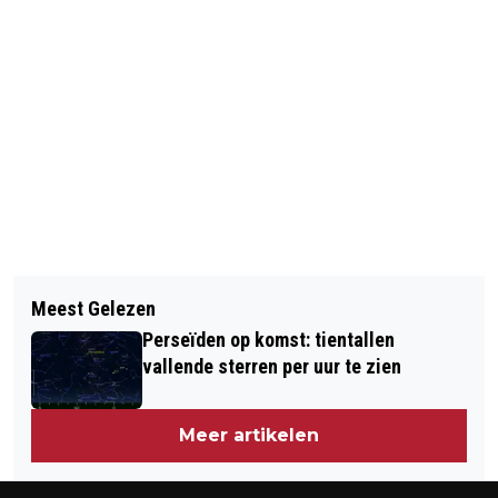
Vorig artikel
Volgend artikel
AMSTERDAMSE BUITENPLAATSEN IN
Meest Gelezen
PREMIÈRE DE NIEUWE WILDERNIS IN
BEELD
Perseïden op komst: tientallen
DUITSLAND
vallende sterren per uur te zien
Meer artikelen