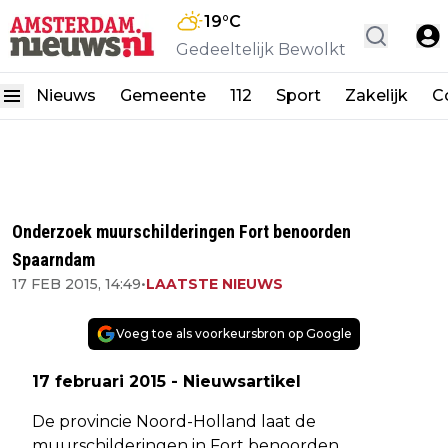
19
°C
Gedeeltelijk Bewolkt
Nieuws
Gemeente
112
Sport
Zakelijk
C
Onderzoek muurschilderingen Fort benoorden
Spaarndam
17 FEB 2015, 14:49
•
LAATSTE NIEUWS
Voeg toe als voorkeursbron op Google
17 februari 2015 - Nieuwsartikel
De provincie Noord-Holland laat de
muurschilderingen in Fort benoorden