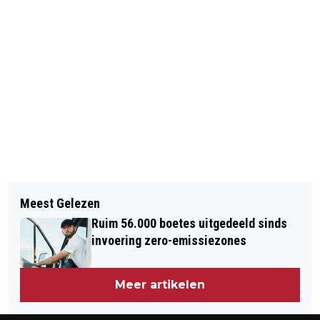
Vorig artikel
Volgend artikel
AMSTERDAM ZET KOERS NAAR
Meest Gelezen
KUNSTSUBSIDIES AMSTERDAM
UITSTOOTVRIJ VAREN IN 2025
Ruim 56.000 boetes uitgedeeld sinds
VOORAL NAAR STADSDELEN
AMSTERDAM
invoering zero-emissiezones
Meer artikelen