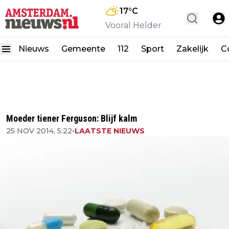
17
°C
Vooral Helder
Nieuws
Gemeente
112
Sport
Zakelijk
C
Moeder tiener Ferguson: Blijf kalm
25 NOV 2014, 5:22
•
LAATSTE NIEUWS