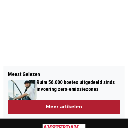
Vorig artikel
Volgend artikel
SCHIETENDE AGENT FERGUSON GAAT
Meest Gelezen
MOEDER TIENER FERGUSON: BLIJF
VRIJUIT
Ruim 56.000 boetes uitgedeeld sinds
KALM
invoering zero-emissiezones
Meer artikelen