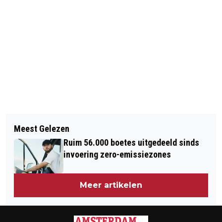
Vorig artikel
Volgend artikel
SCHIETENDE AGENT FERGUSON GAAT
Meest Gelezen
MOEDER TIENER FERGUSON: BLIJF
VRIJUIT
Ruim 56.000 boetes uitgedeeld sinds
KALM
invoering zero-emissiezones
Meer artikelen