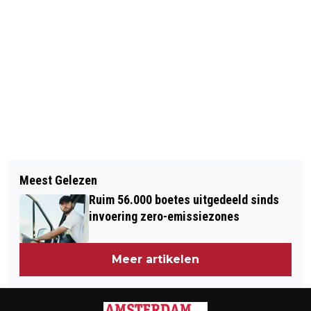
Vorig artikel
Volgend artikel
SCHIETENDE AGENT FERGUSON GAAT
Meest Gelezen
MOEDER TIENER FERGUSON: BLIJF
VRIJUIT
Ruim 56.000 boetes uitgedeeld sinds
KALM
invoering zero-emissiezones
Meer artikelen