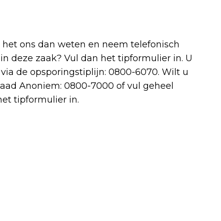
t het ons dan weten en neem telefonisch
in deze zaak? Vul dan het tipformulier in. U
ia de opsporingstiplijn: 0800-6070. Wilt u
sdaad Anoniem: 0800-7000 of vul geheel
et tipformulier in.
Volgend artikel
ARCADIS: AMSTERDAM EN ROTTERDAM
BOVENAAN LIJST DUURZAAMSTE
STEDEN