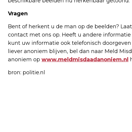
beschikbare beelden nu herkenbaar getoond.
Vragen
Bent of herkent u de man op de beelden? Laa
contact met ons op. Heeft u andere informatie 
kunt uw informatie ook telefonisch doorgeven v
liever anoniem blijven, bel dan naar Meld Mi
anoniem op
www.meldmisdaadanoniem.nl
h
bron: politie.nl
Vorig artikel
VERDACHTE KOPSCHOPPEN
DELFLANDPLEIN AANGEHOUDEN