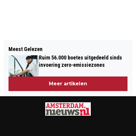
Vorig artikel
Volgend artikel
HOEVEEL KAN IK LENEN VOOR EEN
Meest Gelezen
VACATURE NIEUWS.NL
HYPOTHEEK?
Ruim 56.000 boetes uitgedeeld sinds
invoering zero-emissiezones
Meer artikelen