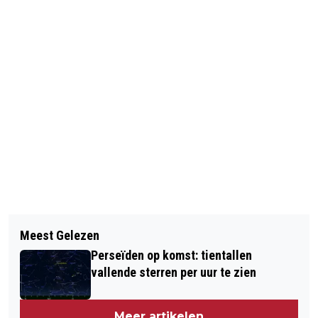
Vorig artikel
Volgend artikel
NIEUW VACCIN TEGEN OUDE EN
Meest Gelezen
LIVE: BRAND EN CHAOS FERGUSON
NIEUWE GRIEPVIRUSSEN IN DE MAAK
Perseïden op komst: tientallen
vallende sterren per uur te zien
Meer artikelen