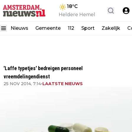
18
°C
Heldere Hemel
Nieuws
Gemeente
112
Sport
Zakelijk
C
'Laffe typetjes' bedreigen personeel
vreemdelingendienst
25 NOV 2014, 7:14
•
LAATSTE NIEUWS