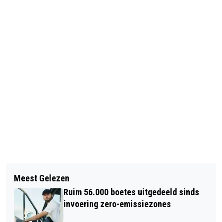
Vorig artikel
Volgend artikel
AANPAK WEBWINKELS DIE REGELS
Meest Gelezen
'LAFFE TYPETJES' BEDREIGEN
OVERTREDEN
Ruim 56.000 boetes uitgedeeld sinds
PERSONEEL VREEMDELINGENDIENST
invoering zero-emissiezones