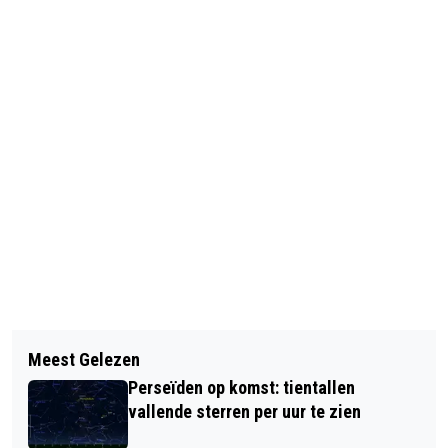
Vorig artikel
Volgend artikel
AANPAK WEBWINKELS DIE REGELS
Meest Gelezen
'LAFFE TYPETJES' BEDREIGEN
OVERTREDEN
Perseïden op komst: tientallen
PERSONEEL VREEMDELINGENDIENST
vallende sterren per uur te zien