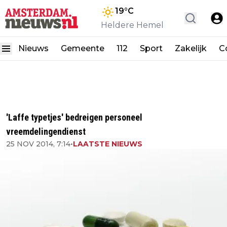
19
°C
Heldere Hemel
Nieuws
Gemeente
112
Sport
Zakelijk
C
'Laffe typetjes' bedreigen personeel
vreemdelingendienst
25 NOV 2014, 7:14
•
LAATSTE NIEUWS