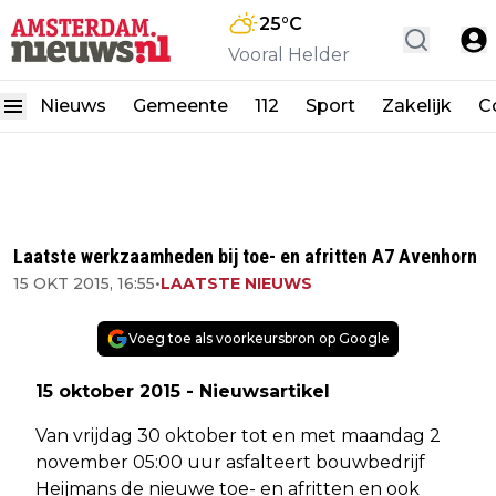
25
°C
Vooral Helder
Nieuws
Gemeente
112
Sport
Zakelijk
C
Laatste werkzaamheden bij toe- en afritten A7 Avenhorn
15 OKT 2015, 16:55
•
LAATSTE NIEUWS
Voeg toe als voorkeursbron op Google
15 oktober 2015 - Nieuwsartikel
Van vrijdag 30 oktober tot en met maandag 2
november 05:00 uur asfalteert bouwbedrijf
Heijmans de nieuwe toe- en afritten en ook