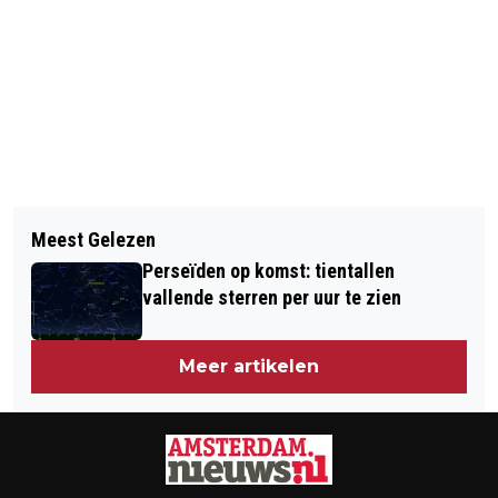
Volgend artikel
Meest Gelezen
5 NOVEMBER: CONGRES OVER
Perseïden op komst: tientallen
LANDSCHAP EN NATUUR IN
vallende sterren per uur te zien
NOORDZEEKANAALGEBIED
Meer artikelen