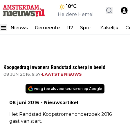
18
°C
Heldere Hemel
Nieuws
Gemeente
112
Sport
Zakelijk
C
Koopgedrag inwoners Randstad scherp in beeld
08 JUN 2016, 9:37
•
LAATSTE NIEUWS
Voeg toe als voorkeursbron op Google
08 juni 2016 - Nieuwsartikel
Het Randstad Koopstromenonderzoek 2016
gaat van start.