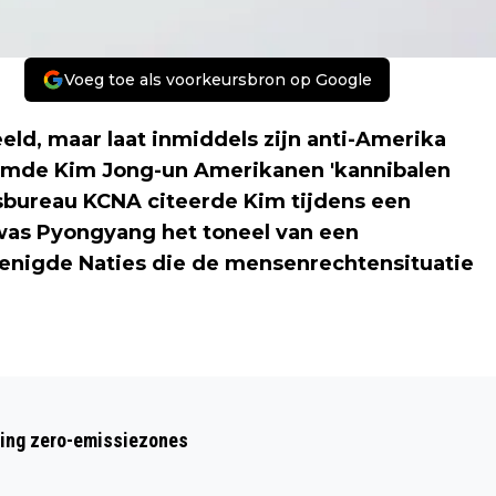
Voeg toe als voorkeursbron op Google
eeld, maar laat inmiddels zijn anti-Amerika
emde Kim Jong-un Amerikanen 'kannibalen
sbureau KCNA citeerde Kim tijdens een
was Pyongyang het toneel van een
renigde Naties die de mensenrechtensituatie
Volgend artikel
KIM JONG-UN: AMERIKANEN ZIJN
ring zero-emissiezones
KANNIBALEN EN MOORDENAARS