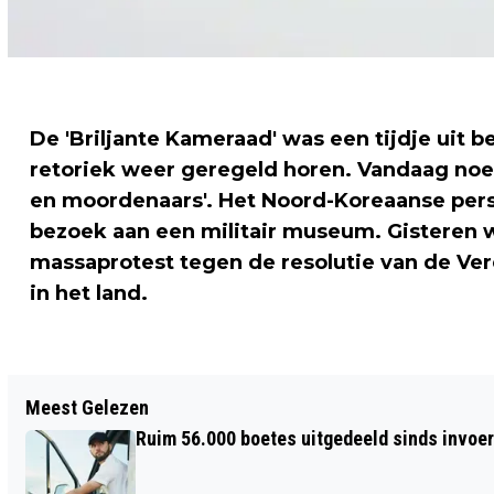
De 'Briljante Kameraad' was een tijdje uit b
retoriek weer geregeld horen. Vandaag no
en moordenaars'. Het Noord-Koreaanse per
bezoek aan een militair museum. Gisteren 
massaprotest tegen de resolutie van de Ve
in het land.
Vorig artikel
Meest Gelezen
IN HALFJAAR 110 AANHOUDINGEN OM
Ruim 56.000 boetes uitgedeeld sinds invoe
MENSENSMOKKEL