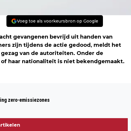
Voeg toe als voorkeursbron op Google
acht gevangenen bevrijd uit handen van
rs zijn tijdens de actie gedood, meldt het
gezag van de autoriteiten. Onder de
 of haar nationaliteit is niet bekendgemaakt.
Volgend artikel
JEMEN BEVRIJDT GEVANGENEN, DOODT
ring zero-emissiezones
TERRORISTEN
rtikelen