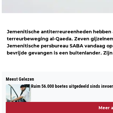
Jemenitische antiterreureenheden hebben 
terreurbeweging al-Qaeda. Zeven gijzelneme
Jemenitische persbureau SABA vandaag op 
bevrijde gevangen is een buitenlander. Zijn
Vorig artikel
Meest Gelezen
ARGENTINIË IN COPA AMÉRICA TEGEN
Ruim 56.000 boetes uitgedeeld sinds invoe
TITELVERDEDIGER URUGUAY
Meer a