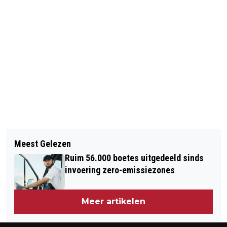
Vorig artikel
Volgend artikel
RELLEN IN HONGKONG BIJ OPBREKEN
Meest Gelezen
ITALIAANSE ARTS MET EBOLA
KAMP BETOGERS
Ruim 56.000 boetes uitgedeeld sinds
AANGEKOMEN IN ROME
invoering zero-emissiezones
Meer artikelen