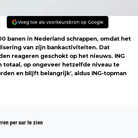
Voeg toe als voorkeursbron op Google
00 banen in Nederland schrappen, omdat het
lisering van zijn bankactiviteiten. Dat
en reageren geschokt op het nieuws. ING
n totaal, op ongeveer hetzelfde niveau te
den en blijft belangrijk', aldus ING-topman
Volgend artikel
ITALIAANSE ARTS MET EBOLA
ren per uur te zien
AANGEKOMEN IN ROME