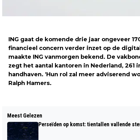
ING gaat de komende drie jaar ongeveer 17
financieel concern verder inzet op de digita
maakte ING vanmorgen bekend. De vakbond
zegt het aantal kantoren in Nederland, 261 i
handhaven. 'Hun rol zal meer adviserend wor
Ralph Hamers.
Vorig artikel
Meest Gelezen
AANVRAGERS VUURWAPENVERLOF
Perseïden op komst: tientallen vallende ster
WORDEN ZWAARDER GESCREEND