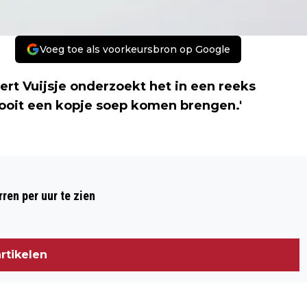
Voeg toe als voorkeursbron op Google
ert Vuijsje onderzoekt het in een reeks
 ooit een kopje soep komen brengen.'
Volgend artikel
IK WEET WAT UITSLUITING MET EEN
ren per uur te zien
KIND KAN DOEN
rtikelen