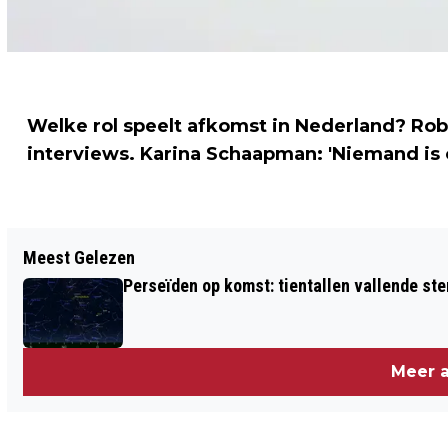
Welke rol speelt afkomst in Nederland? Rob
interviews. Karina Schaapman: 'Niemand is
Vorig artikel
Meest Gelezen
OOK HET VIRUS H5N8 IS EEN SCHEPSEL
Perseïden op komst: tientallen vallende ster
VAN GOD
Meer a