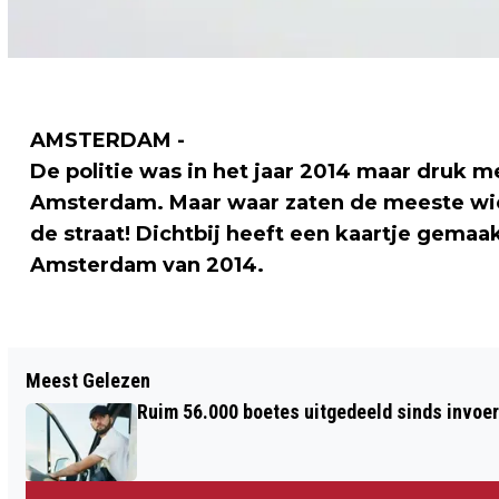
AMSTERDAM -
De politie was in het jaar 2014 maar druk m
Amsterdam. Maar waar zaten de meeste wiet
de straat! Dichtbij heeft een kaartje gemaak
Amsterdam van 2014.
Vorig artikel
Meest Gelezen
VERSLETEN SCHOENEN VOOR LILIANE
Ruim 56.000 boetes uitgedeeld sinds invoe
FONDS