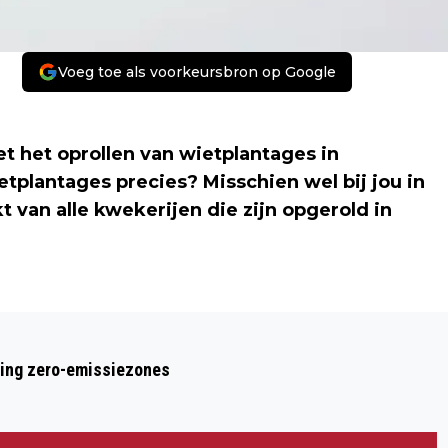
Voeg toe als voorkeursbron op Google
et het oprollen van wietplantages in
plantages precies? Misschien wel bij jou in
t van alle kwekerijen die zijn opgerold in
Volgend artikel
JUSTITIE WIL 2 MILJOEN VAN OUD-
ring zero-emissiezones
ROCHDALETOPMAN MÖLLENKAMP