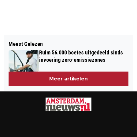
Vorig artikel
Volgend artikel
'MEDIATION IN HET STRAFRECHT
Meest Gelezen
OP BONAIRE ONTBREEKT IEDER
MOET STANDAARD WORDEN'
Ruim 56.000 boetes uitgedeeld sinds
SPOOR VAN WITTE PIETEN
invoering zero-emissiezones
Meer artikelen