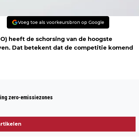
Voeg toe als voorkeursbron op Google
PO) heeft de schorsing van de hoogste
ven. Dat betekent dat de competitie komend
Volgend artikel
GRIEKSE VOETBALCOMPETITIE HERVAT
ring zero-emissiezones
rtikelen