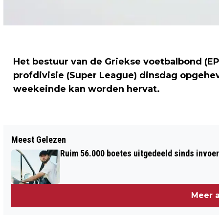
Het bestuur van de Griekse voetbalbond (E
profdivisie (Super League) dinsdag opgehe
weekeinde kan worden hervat.
Vorig artikel
Meest Gelezen
VINDER VAN BABY'TJE: VOORBESTEMD
Ruim 56.000 boetes uitgedeeld sinds invoe
HEM TE VINDEN
Meer a