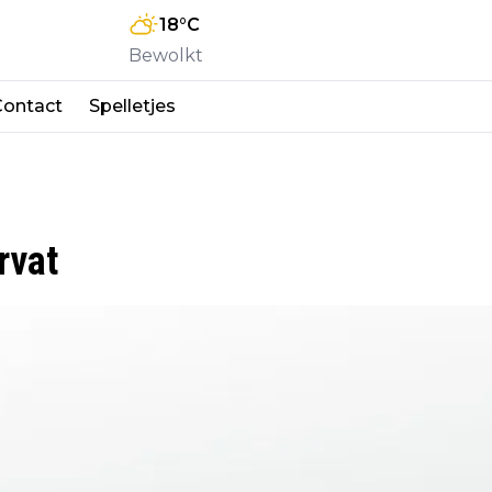
18
°C
Bewolkt
Contact
Spelletjes
rvat