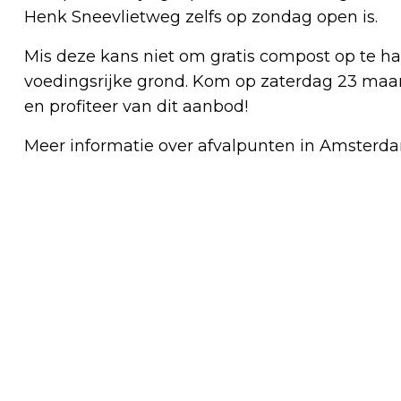
Henk Sneevlietweg zelfs op zondag open is.
Mis deze kans niet om gratis compost op te hal
voedingsrijke grond. Kom op zaterdag 23 maa
en profiteer van dit aanbod!
Meer informatie over afvalpunten in Amsterda
Vorig artikel
MAAK BIJ ZAKELIJKE
OVEREENKOMSTEN VAN TEVOREN
AFSPRAKEN OVER HANDELSRENTE!