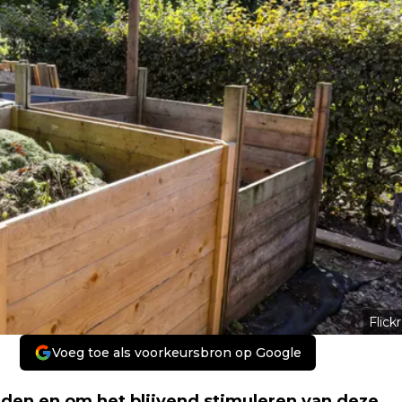
Flickr
Voeg toe als voorkeursbron op Google
eiden en om het blijvend stimuleren van deze