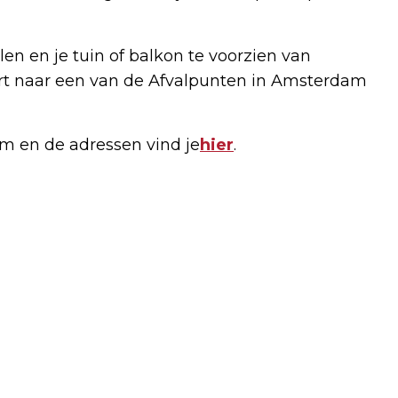
en en je tuin of balkon te voorzien van
rt naar een van de Afvalpunten in Amsterdam
m en de adressen vind je
hier
.
Volgend artikel
GEPLANDE SPOORWERKZAAMHEDEN
PRORAIL 2024: IMPACT OP REIZEN VAN
EN NAAR AMSTERDAM