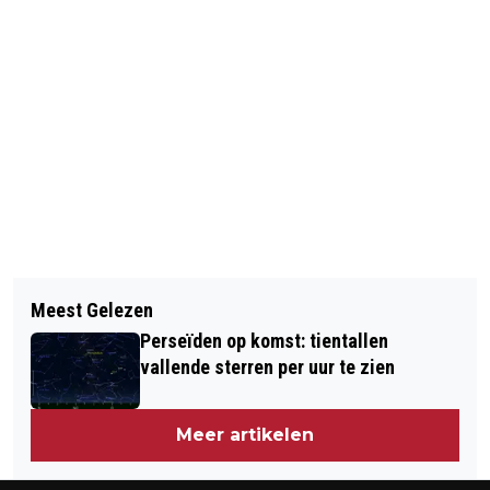
Vorig artikel
Volgend artikel
PSG MIST OOK MOTTA EN SILVA
Meest Gelezen
GEWELD EN PLUNDERINGEN IN
TEGEN AJAX
Perseïden op komst: tientallen
FERGUSON NA VRIJSPRAAK AGENT
vallende sterren per uur te zien
Meer artikelen