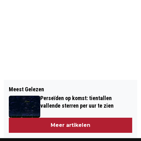
Vorig artikel
Volgend artikel
PSG MIST OOK MOTTA EN SILVA
Meest Gelezen
GEWELD EN PLUNDERINGEN IN
TEGEN AJAX
Perseïden op komst: tientallen
FERGUSON NA VRIJSPRAAK AGENT
vallende sterren per uur te zien
Meer artikelen