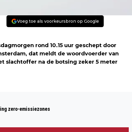
Voeg toe als voorkeursbron op Google
insdagmorgen rond 10.15 uur geschept door
Amsterdam, dat meldt de woordvoerder van
et slachtoffer na de botsing zeker 5 meter
Volgend artikel
'THUISWEDSTRIJD' VOOR KARSU IN
ring zero-emissiezones
THEATER DE MEERVAART