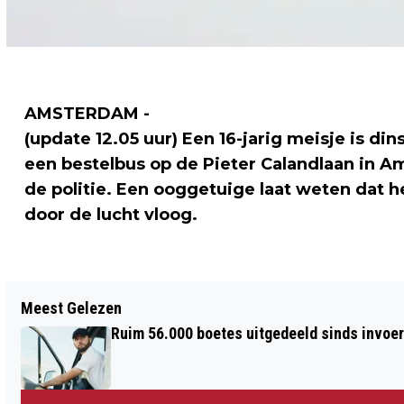
AMSTERDAM -
(update 12.05 uur) Een 16-jarig meisje is d
een bestelbus op de Pieter Calandlaan in 
de politie. Een ooggetuige laat weten dat h
door de lucht vloog.
Vorig artikel
Meest Gelezen
CROWDFUNDING VOOR JUBILEUMBOEK
Ruim 56.000 boetes uitgedeeld sinds invoe
ZID THEATER