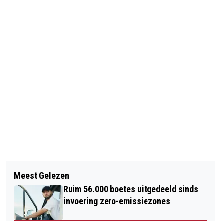
Vorig artikel
Volgend artikel
65-PLUSSER VAKER SLACHTOFFER
Meest Gelezen
TAXICHAUFFEUR NIEUW-ZEELAND
GEWELD
Ruim 56.000 boetes uitgedeeld sinds
VRIJ NA DOODRIJDEN NEDERLANDER
invoering zero-emissiezones