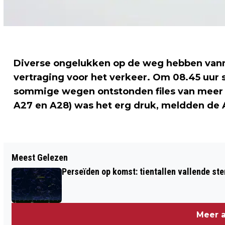
Diverse ongelukken op de weg hebben vanm
vertraging voor het verkeer. Om 08.45 uur s
sommige wegen ontstonden files van meer d
A27 en A28) was het erg druk, meldden de
Vorig artikel
Meest Gelezen
RELLEN FERGUSON 'HEFTIGER' DAN IN
Perseïden op komst: tientallen vallende ster
AUGUSTUS
Meer a