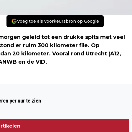
Voeg toe als voorkeursbron op Google
orgen geleid tot een drukke spits met veel
tond er ruim 300 kilometer file. Op
an 20 kilometer. Vooral rond Utrecht (A12,
 ANWB en de VID.
Volgend artikel
VERKEERSCHAOS A12 NA VONDST DODE
ren per uur te zien
MAN
rtikelen