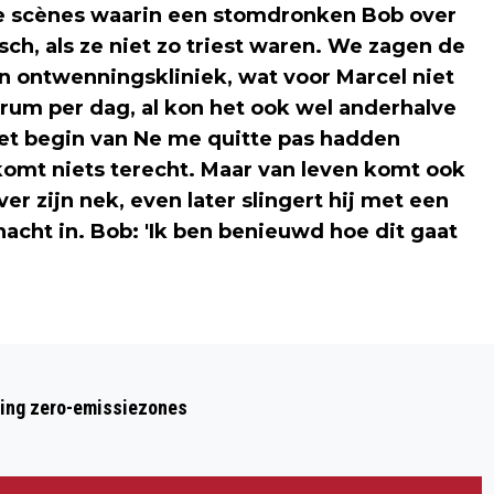
de scènes waarin een stomdronken Bob over
sch, als ze niet zo triest waren. We zagen de
n ontwenningskliniek, wat voor Marcel niet
r rum per dag, al kon het ook wel anderhalve
 het begin van Ne me quitte pas hadden
omt niets terecht. Maar van leven komt ook
er zijn nek, even later slingert hij met een
ht in. Bob: 'Ik ben benieuwd hoe dit gaat
Volgend artikel
OP BONAIRE ONTBREEKT IEDER SPOOR
ring zero-emissiezones
VAN WITTE PIETEN