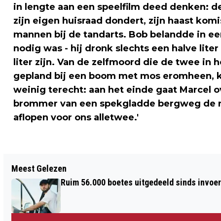
in lengte aan een speelfilm deed denken: 
zijn eigen huisraad dondert, zijn haast komi
mannen bij de tandarts. Bob belandde in ee
nodig was - hij dronk slechts een halve lite
liter zijn. Van de zelfmoord die de twee in
gepland bij een boom met mos eromheen, k
weinig terecht: aan het einde gaat Marcel ov
brommer van een spekgladde bergweg de nac
aflopen voor ons alletwee.'
Vorig artikel
Meest Gelezen
'MEDIATION IN HET STRAFRECHT MOET
Ruim 56.000 boetes uitgedeeld sinds invoe
STANDAARD WORDEN'