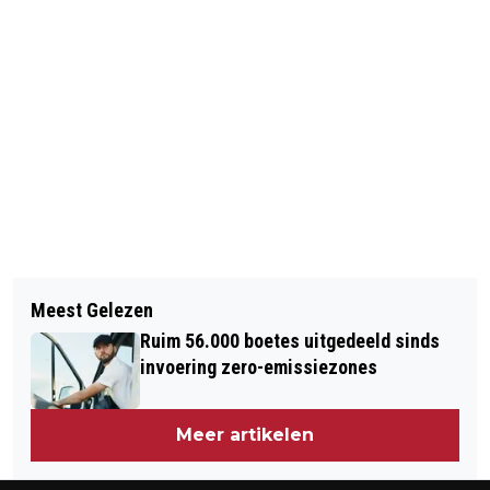
Vorig artikel
Volgend artikel
JAARLIJKSE
Meest Gelezen
DEENS TALENT DOLBERG (17) TEKENT
KERSTBOOMVERBRANDING OP
Ruim 56.000 boetes uitgedeeld sinds
CONTRACT BIJ AJAX
MUSEUMPLEIN [FOTO'S & VIDEO]
invoering zero-emissiezones
Meer artikelen