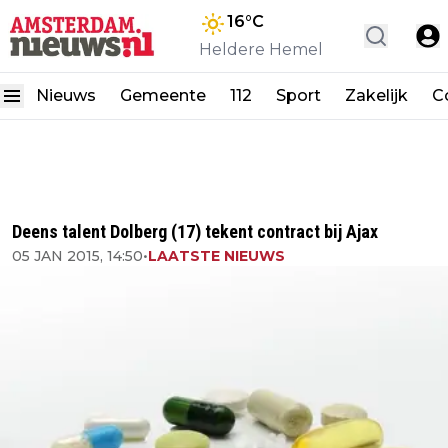
16
°C
Heldere Hemel
Nieuws
Gemeente
112
Sport
Zakelijk
C
Deens talent Dolberg (17) tekent contract bij Ajax
05 JAN 2015, 14:50
•
LAATSTE NIEUWS