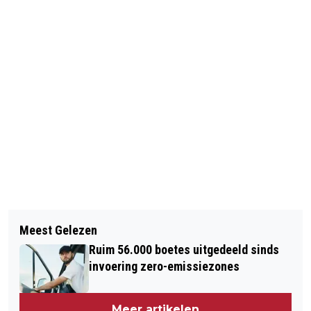
Vorig artikel
Volgend artikel
RELLEN IN HONGKONG BIJ OPBREKEN
Meest Gelezen
CRICKETSPELER ZWAARGEWOND NA
KAMP BETOGERS
Ruim 56.000 boetes uitgedeeld sinds
BAL OP HOOFD
invoering zero-emissiezones
Meer artikelen