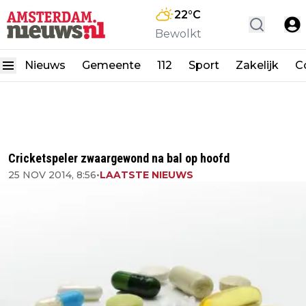
22
°C
Bewolkt
Nieuws
Gemeente
112
Sport
Zakelijk
C
Cricketspeler zwaargewond na bal op hoofd
25 NOV 2014, 8:56
•
LAATSTE NIEUWS