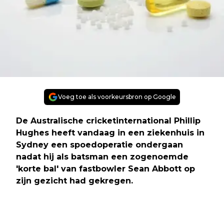
Voeg toe als voorkeursbron op Google
De Australische cricketinternational Phillip
Hughes heeft vandaag in een ziekenhuis in
Sydney een spoedoperatie ondergaan
nadat hij als batsman een zogenoemde
'korte bal' van fastbowler Sean Abbott op
zijn gezicht had gekregen.