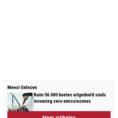
Vorig artikel
Volgend artikel
BEJAARD STEL NAAR RECHTER OM
Meest Gelezen
CRICKETER IN KRITIEKE TOESTAND
HULP TE BEHOUDEN
Ruim 56.000 boetes uitgedeeld sinds
NA BAL OP HOOFD
invoering zero-emissiezones
Meer artikelen