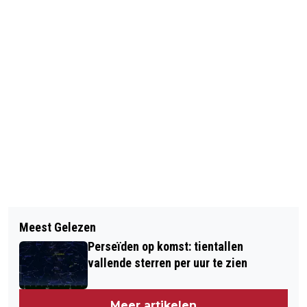
Vorig artikel
Volgend artikel
VVD WIL INITIATIEFWET TEGEN
Meest Gelezen
CRICKETER IN KRITIEKE TOESTAND
BEPERKING INHUREN ZZP'ERS
Perseïden op komst: tientallen
NA BAL OP HOOFD
vallende sterren per uur te zien
Meer artikelen