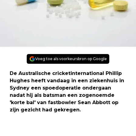
Voeg toe als voorkeursbron op Google
De Australische cricketinternational Phillip
Hughes heeft vandaag in een ziekenhuis in
Sydney een spoedoperatie ondergaan
nadat hij als batsman een zogenoemde
'korte bal' van fastbowler Sean Abbott op
zijn gezicht had gekregen.