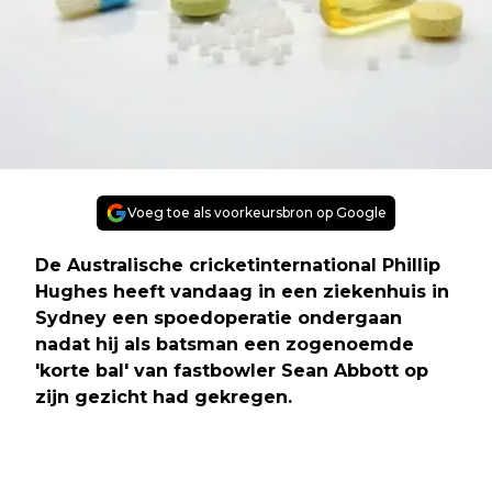
Voeg toe als voorkeursbron op Google
De Australische cricketinternational Phillip
Hughes heeft vandaag in een ziekenhuis in
Sydney een spoedoperatie ondergaan
nadat hij als batsman een zogenoemde
'korte bal' van fastbowler Sean Abbott op
zijn gezicht had gekregen.