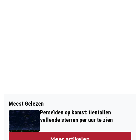
Vorig artikel
Volgend artikel
BEJAARD STEL NAAR RECHTER OM
Meest Gelezen
CRICKETER IN KRITIEKE TOESTAND
HULP TE BEHOUDEN
Perseïden op komst: tientallen
NA BAL OP HOOFD
vallende sterren per uur te zien
Meer artikelen