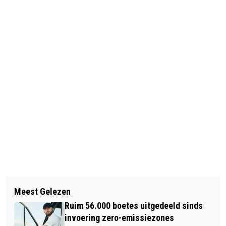
Vorig artikel
Volgend artikel
STUDEREN OP Z'N ZWEEDS: BEPAAL
Meest Gelezen
'CHINESE REGERING WIL ROKEN GAAN
ZELF JE TEMPO
Ruim 56.000 boetes uitgedeeld sinds
ONTMOEDIGEN'
invoering zero-emissiezones