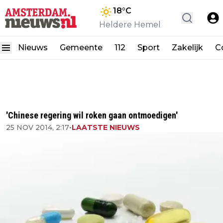
18
°C
Heldere Hemel
Nieuws
Gemeente
112
Sport
Zakelijk
C
'Chinese regering wil roken gaan ontmoedigen'
25 NOV 2014, 2:17
•
LAATSTE NIEUWS