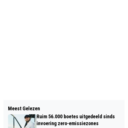
Vorig artikel
Volgend artikel
STUDEREN OP Z'N ZWEEDS: BEPAAL
Meest Gelezen
'CHINESE REGERING WIL ROKEN GAAN
ZELF JE TEMPO
Ruim 56.000 boetes uitgedeeld sinds
ONTMOEDIGEN'
invoering zero-emissiezones