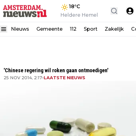
18
°C
Heldere Hemel
Nieuws
Gemeente
112
Sport
Zakelijk
C
'Chinese regering wil roken gaan ontmoedigen'
25 NOV 2014, 2:17
•
LAATSTE NIEUWS