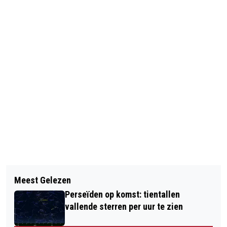
Volgend artikel
Meest Gelezen
BRAND SHISHA LOUNGE PALACE IN
Perseïden op komst: tientallen
WEST AANGESTOKEN
vallende sterren per uur te zien