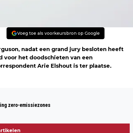
Voeg toe als voorkeursbron op Google
rguson, nadat een grand jury besloten heeft
gd voor het doodschieten van een
espondent Arie Elshout is ter plaatse.
Volgend artikel
'BLANKEN KUNNEN ZICH NIET
ring zero-emissiezones
VOORSTELLEN HOE CORRUPT HET
SYSTEEM HIER IS'
rtikelen