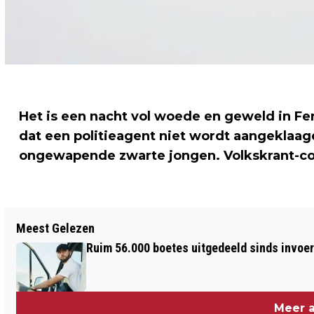
Het is een nacht vol woede en geweld in Fe
dat een politieagent niet wordt aangeklaa
ongewapende zwarte jongen. Volkskrant-corr
Vorig artikel
Meest Gelezen
ONLINEHANDEL BEDREIGDE DIEREN
Ruim 56.000 boetes uitgedeeld sinds invoe
BOOMING
Meer a