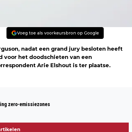
Voeg toe als voorkeursbron op Google
rguson, nadat een grand jury besloten heeft
gd voor het doodschieten van een
espondent Arie Elshout is ter plaatse.
Volgend artikel
'BLANKEN KUNNEN ZICH NIET
ring zero-emissiezones
VOORSTELLEN HOE CORRUPT HET
SYSTEEM HIER IS'
rtikelen