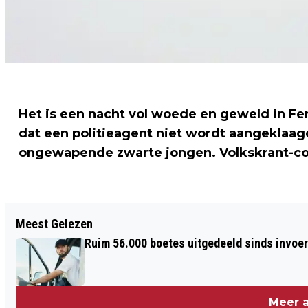
Het is een nacht vol woede en geweld in Fe
dat een politieagent niet wordt aangeklaa
ongewapende zwarte jongen. Volkskrant-corr
Vorig artikel
Meest Gelezen
ONLINEHANDEL BEDREIGDE DIEREN
Ruim 56.000 boetes uitgedeeld sinds invoe
BOOMING
Meer a