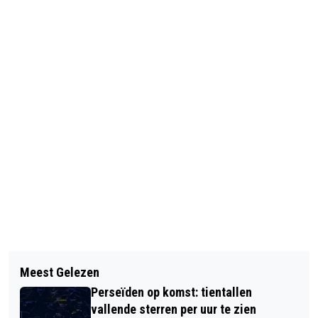
Vorig artikel
Volgend artikel
ONLINEHANDEL BEDREIGDE DIEREN
Meest Gelezen
'BLANKEN KUNNEN ZICH NIET
BOOMING
Perseïden op komst: tientallen
VOORSTELLEN HOE CORRUPT HET
vallende sterren per uur te zien