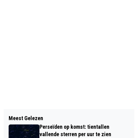
Vorig artikel
Volgend artikel
ONLINEHANDEL BEDREIGDE DIEREN
Meest Gelezen
'BLANKEN KUNNEN ZICH NIET
BOOMING
Perseïden op komst: tientallen
VOORSTELLEN HOE CORRUPT HET
vallende sterren per uur te zien