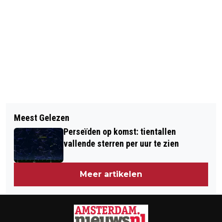
Vorig artikel
Volgend artikel
DODE KAT IN VUILNISZAKKEN
Meest Gelezen
NIEUWE BRUG OUDERKERK AAN DE
GEVONDEN IN OSDORP
Perseïden op komst: tientallen
AMSTEL STAP DICHTERBIJ
vallende sterren per uur te zien
Meer artikelen