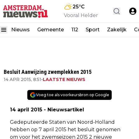
25
°C
Vooral Helder
Nieuws
Gemeente
112
Sport
Zakelijk
C
Besluit Aanwijzing zwemplekken 2015
14 APR 2015, 8:51
•
LAATSTE NIEUWS
Voeg toe als voorkeursbron op Google
14 april 2015 - Nieuwsartikel
Gedeputeerde Staten van Noord-Holland
hebben op 7 april 2015 het besluit genomen
om voor het zwemseizoen 2015 2 nieuwe