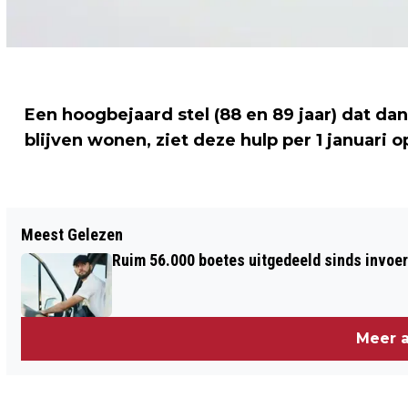
Een hoogbejaard stel (88 en 89 jaar) dat dan
blijven wonen, ziet deze hulp per 1 januari 
Vorig artikel
Meest Gelezen
KABINET SNIJDT IN HOGE
Ruim 56.000 boetes uitgedeeld sinds invoe
PROMOTIEBONUSSEN OP
UNIVERSITEITEN
Meer a