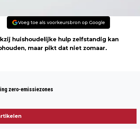
Voeg toe als voorkeursbron op Google
kzij huishoudelijke hulp zelfstandig kan
ophouden, maar pikt dat niet zomaar.
Volgend artikel
BEJAARD STEL NAAR RECHTER OM
ring zero-emissiezones
HULP TE BEHOUDEN
rtikelen