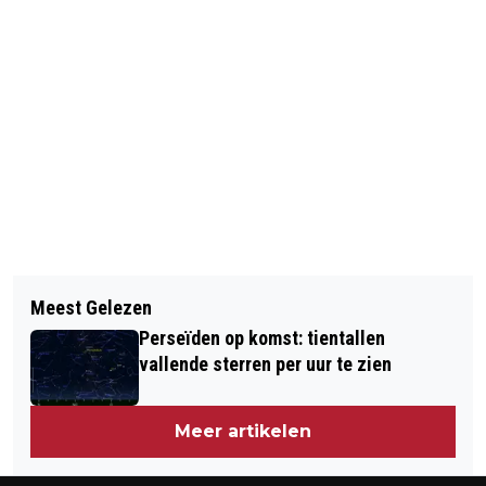
Vorig artikel
Volgend artikel
KABINET SNIJDT IN HOGE
Meest Gelezen
BEJAARD STEL NAAR RECHTER OM
PROMOTIEBONUSSEN OP
Perseïden op komst: tientallen
HULP TE BEHOUDEN
UNIVERSITEITEN
vallende sterren per uur te zien
Meer artikelen