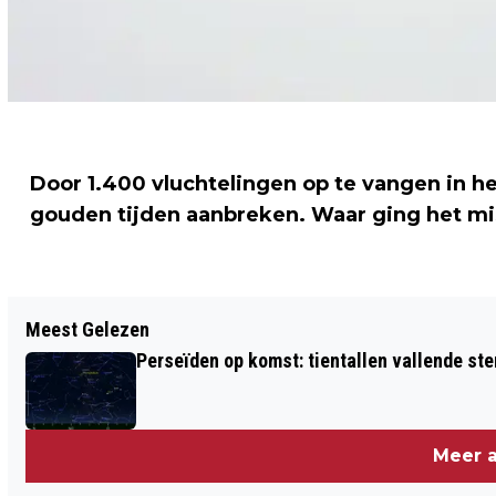
Door 1.400 vluchtelingen op te vangen in h
gouden tijden aanbreken. Waar ging het mi
Vorig artikel
Meest Gelezen
'MEDIATION IN HET STRAFRECHT MOET
Perseïden op komst: tientallen vallende ster
STANDAARD WORDEN'
Meer a