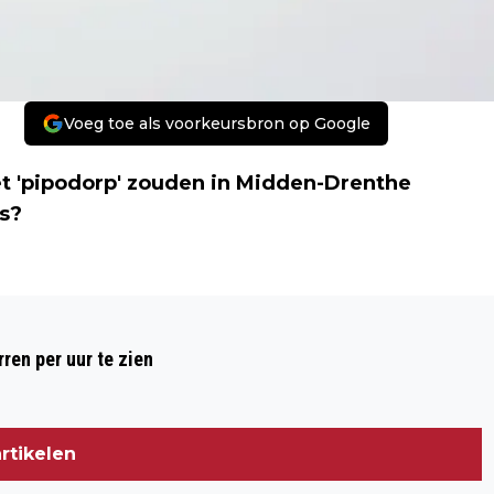
Voeg toe als voorkeursbron op Google
et 'pipodorp' zouden in Midden-Drenthe
s?
Volgend artikel
OP BONAIRE ONTBREEKT IEDER SPOOR
ren per uur te zien
VAN WITTE PIETEN
rtikelen