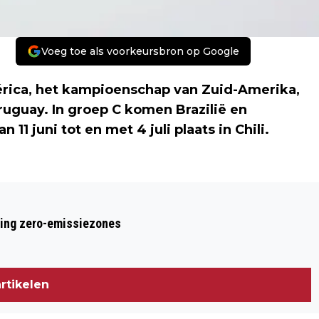
Voeg toe als voorkeursbron op Google
mérica, het kampioenschap van Zuid-Amerika,
ruguay. In groep C komen Brazilië en
11 juni tot en met 4 juli plaats in Chili.
Volgend artikel
ARGENTINIË IN COPA AMÉRICA TEGEN
ring zero-emissiezones
TITELVERDEDIGER URUGUAY
rtikelen