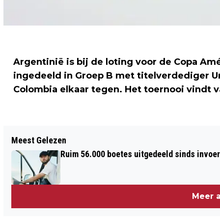
Argentinië is bij de loting voor de Copa A
ingedeeld in Groep B met titelverdediger U
Colombia elkaar tegen. Het toernooi vindt van 
Vorig artikel
Meest Gelezen
PELÉ OPNIEUW IN HET ZIEKENHUIS
Ruim 56.000 boetes uitgedeeld sinds invoe
Meer a