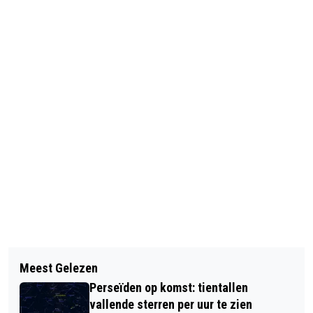
Vorig artikel
Volgend artikel
CHINA WIL TABAKSINDUSTRIE AAN
Meest Gelezen
ARGENTINIË IN COPA AMÉRICA
BANDEN LEGGEN
Perseïden op komst: tientallen
TEGEN TITELVERDEDIGER URUGUAY
vallende sterren per uur te zien