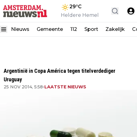
29
°C
Heldere Hemel
Nieuws
Gemeente
112
Sport
Zakelijk
C
Argentinië in Copa América tegen titelverdediger
Uruguay
25 NOV 2014, 5:58
•
LAATSTE NIEUWS