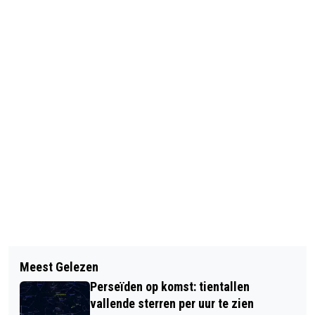
Vorig artikel
Volgend artikel
BEWONER ADEMT ROOK IN BIJ BRAND
Meest Gelezen
SINTERKLAAS SJEEST OVER
OP TURNHOUTPLANTSOEN
Perseïden op komst: tientallen
AMSTERDAMSE GRACHTEN
vallende sterren per uur te zien