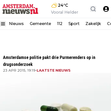
24
°C
Vooral Helder
Nieuws
Gemeente
112
Sport
Zakelijk
C
Amsterdamse politie pakt drie Purmerenders op in
drugsonderzoek
23 APR 2015, 19:19
•
LAATSTE NIEUWS