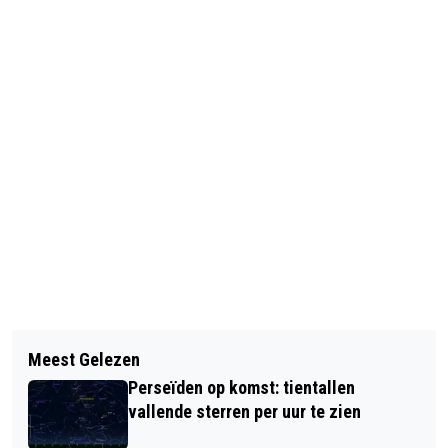
Vorig artikel
Volgend artikel
LEERLING AMSTERDAMS LYCEUM
Meest Gelezen
MEER GEWAPENDE OVERVALLEN OP
GENOMINEERD VOOR
Perseïden op komst: tientallen
AMSTERDAMSE BEDRIJVEN
PROFIELWERKSTUKPRIJS
vallende sterren per uur te zien