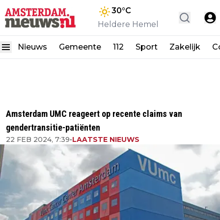
30
°C
Heldere Hemel
Nieuws
Gemeente
112
Sport
Zakelijk
C
Amsterdam UMC reageert op recente claims van
gendertransitie-patiënten
22 FEB 2024, 7:39
•
LAATSTE NIEUWS