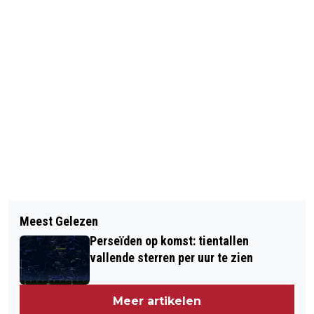
Vorig artikel
Volgend artikel
UNIEK EVENEMENT TER VIERING VAN
Meest Gelezen
VERLENGING EN UITBREIDING
750E VERJAARDAG AMSTERDAM:
Perseïden op komst: tientallen
ALCOHOLVERBODSGEBIEDEN IN
FEEST OP AUTOLOZE A10
vallende sterren per uur te zien
CENTRUM PER 1 MAART
Meer artikelen