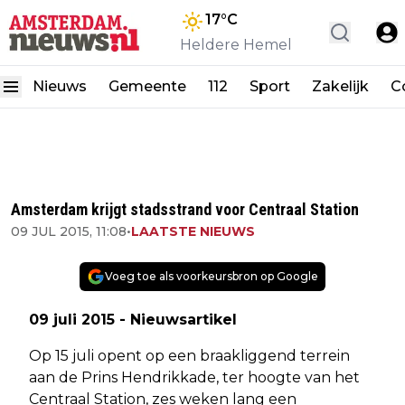
17
°C
Heldere Hemel
Nieuws
Gemeente
112
Sport
Zakelijk
C
Amsterdam krijgt stadsstrand voor Centraal Station
09 JUL 2015, 11:08
•
LAATSTE NIEUWS
Voeg toe als voorkeursbron op Google
09 juli 2015 - Nieuwsartikel
Op 15 juli opent op een braakliggend terrein
aan de Prins Hendrikkade, ter hoogte van het
Centraal Station, zes weken lang een